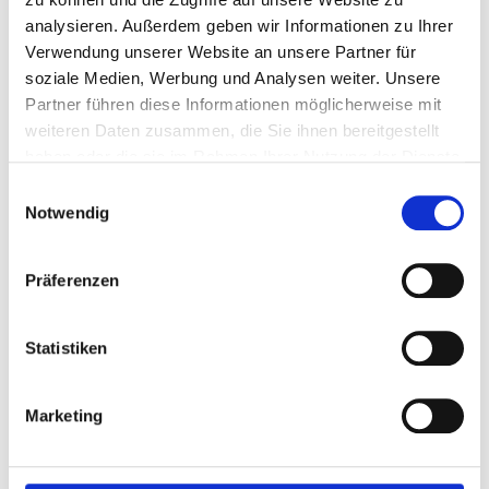
SOMMERFEST 2026
analysieren. Außerdem geben wir Informationen zu Ihrer
Verwendung unserer Website an unsere Partner für
soziale Medien, Werbung und Analysen weiter. Unsere
Partner führen diese Informationen möglicherweise mit
weiteren Daten zusammen, die Sie ihnen bereitgestellt
haben oder die sie im Rahmen Ihrer Nutzung der Dienste
gesammelt haben.
Einwilligungsauswahl
Notwendig
Präferenzen
Statistiken
AZUBI AUSFLUG 2026
Marketing