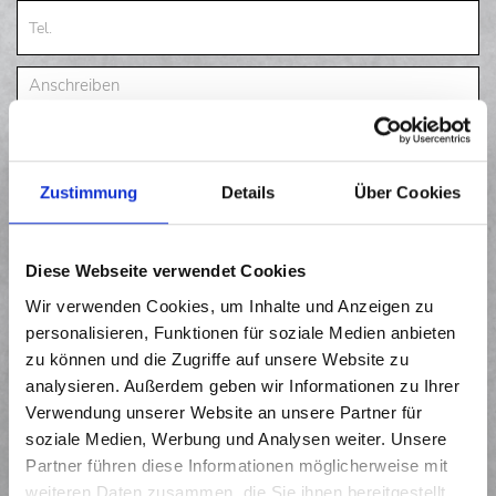
Zustimmung
Details
Über Cookies
BITTE FÜGEN SIE IHRE DOKUMENTE AN: ANSCHREIBEN -
LEBENSLAUF - ZEUGNISSE. (NUR .PDF DATEIEN MÖGLICH)
Diese Webseite verwendet Cookies
Wir verwenden Cookies, um Inhalte und Anzeigen zu
personalisieren, Funktionen für soziale Medien anbieten
zu können und die Zugriffe auf unsere Website zu
DATEI ZUM HOCHLADEN HIERHIN ZIEHEN
analysieren. Außerdem geben wir Informationen zu Ihrer
Verwendung unserer Website an unsere Partner für
soziale Medien, Werbung und Analysen weiter. Unsere
DATEI HOCHLADEN
Partner führen diese Informationen möglicherweise mit
weiteren Daten zusammen, die Sie ihnen bereitgestellt