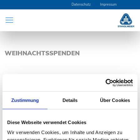
Navigation
Datenschutz
Impressum
überspringen
WEIHNACHTSSPENDEN
Anstelle von Weihnachtsgeschenken wurden zum diesjährigen
Weihnachtsfest die Tierfreunde Abensberg sowie das
Canisius-Heim in Offenstetten mit Geldspenden unterstützt.
Zustimmung
Details
Über Cookies
Diese Webseite verwendet Cookies
Wir verwenden Cookies, um Inhalte und Anzeigen zu
personalisieren, Funktionen für soziale Medien anbieten