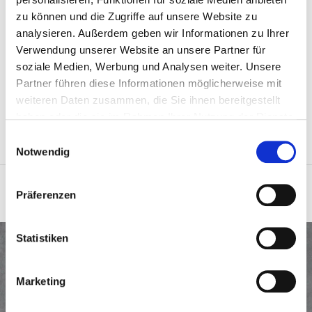
Zurück
zu können und die Zugriffe auf unsere Website zu
analysieren. Außerdem geben wir Informationen zu Ihrer
Verwendung unserer Website an unsere Partner für
soziale Medien, Werbung und Analysen weiter. Unsere
Partner führen diese Informationen möglicherweise mit
weiteren Daten zusammen, die Sie ihnen bereitgestellt
haben oder die sie im Rahmen Ihrer Nutzung der Dienste
gesammelt haben.
Einwilligungsauswahl
Notwendig
ERSTKLASSIG. ERFOLGREICH. EHRLICH.
Präferenzen
Statistiken
Josef Stanglmeier
Bauunternehmung
Marketing
GmbH & Co. KG
Münchener Straße 14