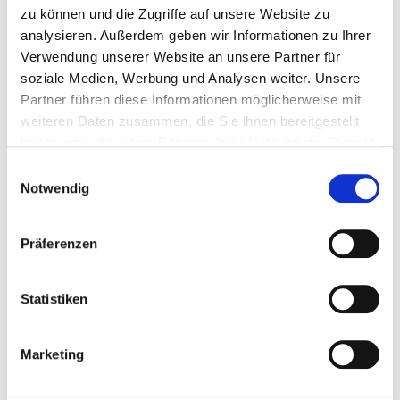
Beton- und Stahlbetonbauer*in (m/w/d)
zu können und die Zugriffe auf unsere Website zu
Gerüstbauer*in (m/w/d)
analysieren. Außerdem geben wir Informationen zu Ihrer
Straßenbauer*in (m/w/d)
Verwendung unserer Website an unsere Partner für
Kauffrau / Kaufmann für Büromanagement bzw.
soziale Medien, Werbung und Analysen weiter. Unsere
Industriekauffrau / Industriekaufmann (m/w/d)
Partner führen diese Informationen möglicherweise mit
Bauzeichner*in (m/w/d)
weiteren Daten zusammen, die Sie ihnen bereitgestellt
KFZ-Mechatroniker*in (m/w/d)
haben oder die sie im Rahmen Ihrer Nutzung der Dienste
gesammelt haben.
Einwilligungsauswahl
Mehr Infos gibt es unter dem Reiter „Karriere –
Notwendig
Ausbildung“!
Präferenzen
Statistiken
Marketing