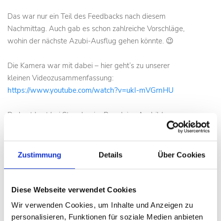
Das war nur ein Teil des Feedbacks nach diesem
Nachmittag. Auch gab es schon zahlreiche Vorschläge,
wohin der nächste Azubi-Ausflug gehen könnte. 😉
Die Kamera war mit dabei – hier geht’s zu unserer
kleinen Videozusammenfassung:
https://www.youtube.com/watch?v=ukI-mVGrnHU
Du hast Lust bei Stanglmeier Bau deine Ausbildung zu
starten? Dann bewirb dich jetzt! Aber kleiner Hinweis:
Die restliche Zeit des Jahres wird hier in der Regel
gearbeitet. 😉
Zustimmung
Details
Über Cookies
Wir bilden in folgenden Berufen aus:
Diese Webseite verwendet Cookies
Rohrleitungsbauer*in (m/w/d)
Wir verwenden Cookies, um Inhalte und Anzeigen zu
Baugeräteführer*in (m/w/d)
personalisieren, Funktionen für soziale Medien anbieten