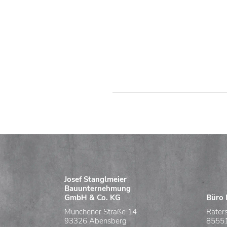
Josef Stanglmeier
Bauunternehmung
GmbH & Co. KG
Büro 
Münchener Straße 14
Räter
93326 Abensberg
85551