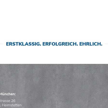
ERSTKLASSIG. ERFOLGREICH. EHRLICH.
München:
strasse 26
 Heimstetten